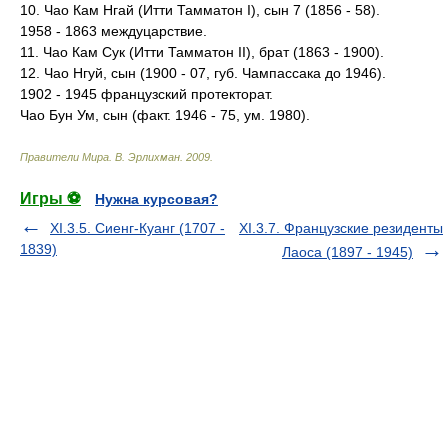
10. Чао Кам Нгай (Итти Тамматон I), сын 7 (1856 - 58).
1958 - 1863 междуцарствие.
11. Чао Кам Сук (Итти Тамматон II), брат (1863 - 1900).
12. Чао Нгуй, сын (1900 - 07, губ. Чампассака до 1946).
1902 - 1945 французский протекторат.
Чао Бун Ум, сын (факт. 1946 - 75, ум. 1980).
Правители Мира
.
В. Эрлихман
.
2009
.
Игры ⚽
Нужна курсовая?
XI.3.5. Сиенг-Куанг (1707 -
XI.3.7. Французские резиденты
1839)
Лаоса (1897 - 1945)