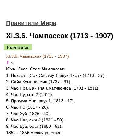
Правители Мира
XI.3.6. Чампассак (1713 - 1907)
Толкование
XI.3.6. Чампассак (1713 - 1907)
⇑
<
Южн. Лаос. Стол. Чампассак.
1. Нокасат (Сой Сисамут), внук Висаи (1713 - 37).
2. Сайя Кумане, сын (1737 - 91).
3. Чао Пра Сай Рача Кативонгса (1791 - 1811).
4. Чао Ну, сын 2 (1811).
5. Промма Нои, внук 1 (1813 - 17).
6. Чао Но (1817 - 26).
7. Чао Хуй (1826 - 40).
8. Чао Нак, сын 4 (1841 - 50).
9. Чао Буа, брат (1850 - 52).
1852 - 1856 междуцарствие.