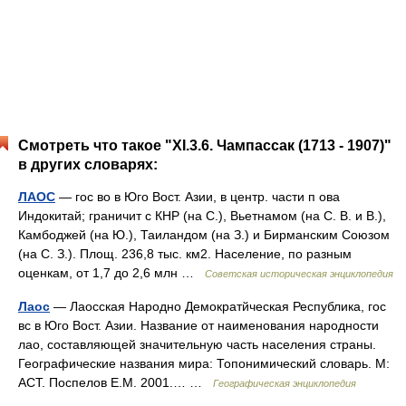
Смотреть что такое "XI.3.6. Чампассак (1713 - 1907)"
в других словарях:
ЛАОС
— гос во в Юго Вост. Азии, в центр. части п ова
Индокитай; граничит с КНР (на С.), Вьетнамом (на С. В. и В.),
Камбоджей (на Ю.), Таиландом (на З.) и Бирманским Союзом
(на С. З.). Площ. 236,8 тыс. км2. Население, по разным
оценкам, от 1,7 до 2,6 млн …
Советская историческая энциклопедия
Лаос
— Лаосская Народно Демократйческая Республика, гос
вс в Юго Вост. Азии. Название от наименования народности
лао, составляющей значительную часть населения страны.
Географические названия мира: Топонимический словарь. М:
АСТ. Поспелов Е.М. 2001.… …
Географическая энциклопедия